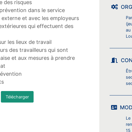
se des risques
ORG
 prévention dans le service
et externe et avec les employeurs
Pa
(je
 extérieures qui effectuent des
au
Lo
ur les lieux de travail
urs des travailleurs qui sont
laise et aux mesures à prendre
CON
iat
Êt
révention
sec
ts
se
Télécharger
MOD
Le 
ren
15 