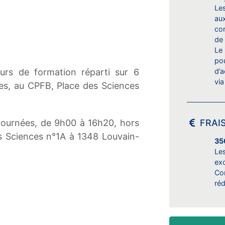
Les
au
com
de 
Le
po
urs de formation réparti sur 6
d’
vi
res, au CPFB, Place des Sciences
 journées, de 9h00 à 16h20, hors
FRAI
s Sciences n°1A à 1348 Louvain-
35
Le
ex
Co
réd