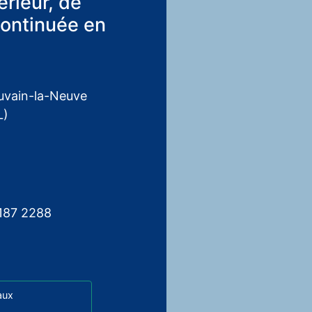
rieur, de
continuée en
uvain-la-Neuve
L)
6187 2288
aux