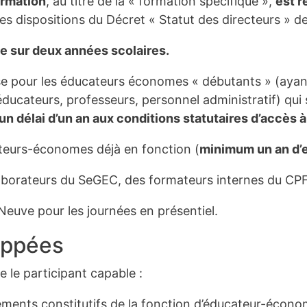
ormation
, au titre de la « formation spécifique »,
est r
es dispositions du Décret « Statut des directeurs » d
le sur deux années scolaires.
e pour les éducateurs économes « débutants » (ayant
ucateurs, professeurs, personnel administratif) qui 
n délai d’un an aux conditions statutaires d’accès à
ateurs-économes déjà en fonction (
minimum un an d’e
aborateurs du SeGEC, des formateurs internes du CPFB
Neuve pour les journées en présentiel.
oppées
e le participant capable :
éléments constitutifs de la fonction d’éducateur-écono