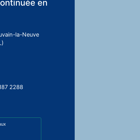
continuée en
uvain-la-Neuve
L)
6187 2288
aux