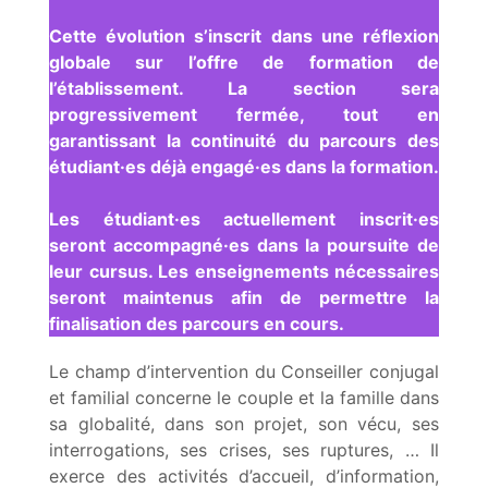
Cette évolution s’inscrit dans une réflexion
globale sur l’offre de formation de
l’établissement. La section sera
progressivement fermée, tout en
garantissant la continuité du parcours des
étudiant·es déjà engagé·es dans la formation.
Les étudiant·es actuellement inscrit·es
seront accompagné·es dans la poursuite de
leur cursus. Les enseignements nécessaires
seront maintenus afin de permettre la
finalisation des parcours en cours.
Le champ d’intervention du Conseiller conjugal
et familial concerne le couple et la famille dans
sa globalité, dans son projet, son vécu, ses
interrogations, ses crises, ses ruptures, … Il
exerce des activités d’accueil, d’information,