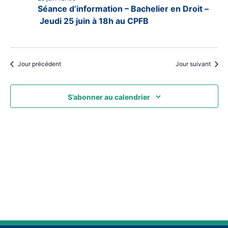
date.
25
Év
Séance d’information – Bachelier en Droit –
de
Jeudi 25 juin à 18h au CPFB
juin
vues
2026
Évèn
Jour précédent
Jour suivant
S’abonner au calendrier