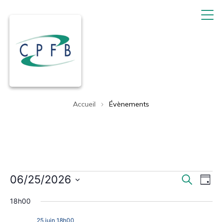
Accueil
Évènements
Évènements
Rech
Na
06/25/2026
Recherche
Jour
de
Sélectionnez
et
for
18h00
une
vu
navig
25 juin 18h00